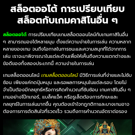
สล็อตออโต้ การเปรียบเทียบ
สล็อตกับเกมคาสิโนอื่น ๆ
สล็อตออโต้
การเปรียบเทียบเกมสล็อตออนไลน์กับเกมคาสิโนอื่น
ๆ สามารถมองได้หลายมุม ตั้งแต่ความง่ายในการเล่น ความหลาก
หลายของเกม จนถึงโอกาสในการชนะและความสนุกที่ได้จากการ
เล่น เราจะมาพิจารณาในแต่ละด้านเพื่อให้เห็นถึงความแตกต่างและ
ข้อดีของทั้งสองประเภทนี้
ความง่ายในการเล่น
เกมสล็อตออนไลน์
เกมสล็อตออนไลน์
มีวิธีการเล่นที่ง่ายและไม่ซับ
ซ้อน เพียงแค่กดปุ่มหมุน และรอผลการหมุนในแต่ละรอบ โดยไม่
จำเป็นต้องมีกลยุทธ์หรือการคิดคำนวณที่ซับซ้อน
เกมคาสิโนอื่น ๆ
เกมอย่างโป๊กเกอร์, แบล็คแจ็ค หรือรูเล็ตต้องการทักษะและ
กลยุทธ์ในการเล่นมากขึ้น คุณต้องเข้าใจกฎกติกาและบางเกมอาจ
ต้องการการตัดสินใจที่รวดเร็ว รวมถึงการคำนวณอัตราต่อรอง