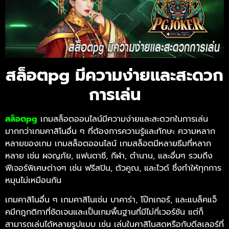
สล็อตpg มีความง่ายและสะดวก
การเล่น
สล็อตpg
เกมสล็อตออนไลน์มีความง่ายและสะดวกในการเล่น
มากกว่าเกมคาสิโนอื่น ๆ ที่ต้องการความรู้และทักษะ
ความหลาก
หลายของเกม
เกมสล็อตออนไลน์ เกมสล็อตมีหลายธีมที่หลาก
หลาย เช่น ผจญภัย, แฟนตาซี, กีฬา, ตำนาน, และอื่นๆ รวมถึง
ฟีเจอร์พิเศษต่างๆ เช่น ฟรีสปิน, ตัวคูณ, และไวด์ ซึ่งทำให้ทุกการ
หมุนไม่เหมือนกัน
เกมคาสิโนอื่น ๆ เกมคาสิโนเช่น บาคาร่า, โป๊กเกอร์, และแบล็คแจ็
คมีกฎกติกาที่ชัดเจนและเป็นเกมพื้นฐานที่มีไม่กี่เวอร์ชัน แต่ก็
สามารถเล่นได้หลายรูปแบบ เช่น เล่นในคาสิโนสดหรือกับดีลเลอร์ที่