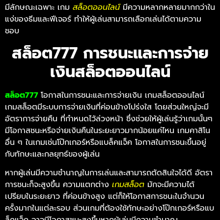
มีลักษณะเฉพาะ
เกม
สล็อตออนไลน์
มีความหลากหลายมากกว่าใน
แง่ของธีมและฟีเจอร์ ทำให้ผู้เล่นสามารถเลือกเล่นได้ตามความ
ชอบ
สล็อต777 การชนะและการจ่าย
เงินสล็อตออนไลน์
สล็อต777
โอกาสในการชนะและการจ่ายเงิน
เกมสล็อตออนไลน์
เกมสล็อตมีระบบการจ่ายเงินที่ค่อนข้างโปร่งใส โดยส่วนใหญ่จะมี
อัตราการจ่ายคืน ที่กำหนดไว้ล่วงหน้า ซึ่งช่วยให้ผู้เล่นรู้ว่าเกมนั้นๆ
มีโอกาสชนะหรือจ่ายเงินคืนในระยะยาวมากน้อยแค่ไหน
เกมคาสิโน
อื่น ๆ ในเกมเช่นโป๊กเกอร์หรือแบล็คแจ็ค
โอกาสในการชนะขึ้นอยู่
กับทักษะและกลยุทธ์ของผู้เล่น
หากผู้เล่นมีความชำนาญในการเล่นและสามารถตัดสินใจได้ดี อัตรา
การชนะก็จะสูงขึ้น
ความแตกต่าง
เกมสล็อต
มักจะมีความได้
เปรียบในระยะยาว ที่ค่อนข้างสูง แต่ก็ให้โอกาสการชนะในจำนวน
ครั้งมากในแต่ละรอบ ส่วนเกมที่ต้องใช้ทักษะอย่างโป๊กเกอร์หรือแบ