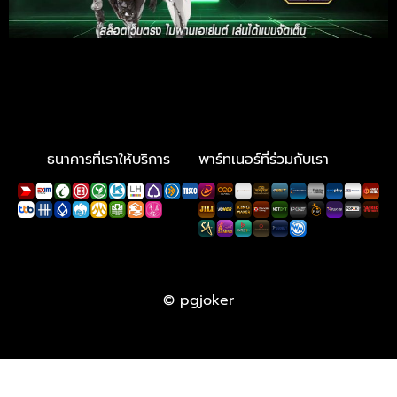
ธนาคารที่เราให้บริการ
พาร์ทเนอร์ที่ร่วมกับเรา
© pgjoker