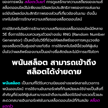
ของการพนัน
สล็อตเว็บแท้
การดูแลรักษาความเสถียรของเกมส์
สล็อตออนไลน์ไม่เพียงแต่มีผลต่อประสิทธิภาพของการเล่นเกม
แต่ยังมีผลต่อประสิทธิภาพของส่วนที่เกี่ยวข้องในเกม ดังนั้น
เทคโนโลยีการรักษาความเสถียรของสล็อตออนไลน์
การใช้เทคโนโลยีการรักษาความเสถียรของสล็อตออนไลน์มีหลาย
วิธี ซึ่งการใช้ระบบควบคุมตัวอย่างเช่น RNG (Random Number
Generator) เป็นหนึ่งในวิธีที่ช่วยให้ผลลัพธ์ของการหมุนวงล้อ
ของสล็อตเป็นสุ่มอย่างแท้จริง การใช้เทคโนโลยีนี้ช่วยให้ผู้เล่น
มั่นใจว่าผลลัพธ์ของเกมเป็นอย่างซื่อสัตย์และไม่มีการแก้ไขใดๆ
พนันสล็อต สามารถเข้าถึง
สล็อตได้ง่ายดาย
พนันสล็อต
เป็นเกมที่ได้รับความนิยมอย่างแพร่หลายในวงการ
พนันออนไลน์ การใช้งานอินเทอร์เฟซที่ทันสมัยและใช้ง่ายเป็นสิ่งที่
สำคัญที่ช่วยให้ผู้เล่นสามารถเข้าถึงเกมสล็อตได้อย่างรวดเร็วและ
สะดวกสบาย
อินเทอร์เฟซในเกมสล็อตออนไลน์ที่ทันสมัย
สล็อต
แตกไว