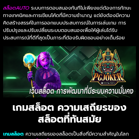
สล็อตAUTO
ระบบการตอบสนองทันทีไม่เพียงแต่ต้องการทักษะ
ทางเทคนิคและการเขียนโค้ดที่มีความชำนาญ แต่ยังต้องมีความ
คิดสร้างสรรค์ในการออกแบบประสบการณ์ในการเล่นเกม การ
ปรับปรุงและปรับเปลี่ยนระบบตอบสนองเพื่อให้ผู้เล่นได้รับ
ประสบการณ์ที่ดีที่สุดเป็นภาระที่ต้องรับผิดชอบอย่างเต็มร้อย
เกมสล็อต ความเสถียรของ
สล็อตที่ทันสมัย
เกมสล็อต
ความเสถียรของสล็อตเป็นสิ่งที่มีความสำคัญในโลก