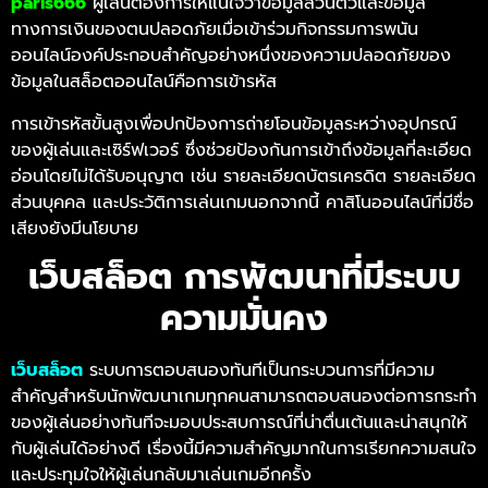
paris666
ผู้เล่นต้องการให้แน่ใจว่าข้อมูลส่วนตัวและข้อมูล
ทางการเงินของตนปลอดภัยเมื่อเข้าร่วมกิจกรรมการพนัน
ออนไลน์
องค์ประกอบสำคัญอย่างหนึ่งของความปลอดภัยของ
ข้อมูลในสล็อตออนไลน์คือการเข้ารหัส
การเข้ารหัสขั้นสูงเพื่อปกป้องการถ่ายโอนข้อมูลระหว่างอุปกรณ์
ของผู้เล่นและเซิร์ฟเวอร์ ซึ่งช่วยป้องกันการเข้าถึงข้อมูลที่ละเอียด
อ่อนโดยไม่ได้รับอนุญาต เช่น รายละเอียดบัตรเครดิต รายละเอียด
ส่วนบุคคล และประวัติการเล่นเกม
นอกจากนี้ คาสิโนออนไลน์ที่มีชื่อ
เสียงยังมีนโยบาย
เว็บสล็อต การพัฒนาที่มีระบบ
ความมั่นคง
เว็บสล็อต
ระบบการตอบสนองทันทีเป็นกระบวนการที่มีความ
สำคัญสำหรับนักพัฒนาเกมทุกคนสามารถตอบสนองต่อการกระทำ
ของผู้เล่นอย่างทันทีจะมอบประสบการณ์ที่น่าตื่นเต้นและน่าสนุกให้
กับผู้เล่นได้อย่างดี เรื่องนี้มีความสำคัญมากในการเรียกความสนใจ
และประทุมใจให้ผู้เล่นกลับมาเล่นเกมอีกครั้ง