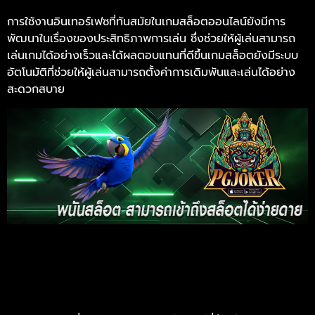
การใช้งานอินเทอร์เฟซที่ทันสมัยในเกมสล็อตออนไลน์ยังมีการ
พัฒนาในเรื่องของประสิทธิภาพการเล่น ซึ่งช่วยให้ผู้เล่นสามารถ
เล่นเกมได้อย่างเร็วและได้ผลตอบแทนที่ดีขึ้นเกมสล็อตยังมีระบบ
อัตโนมัติที่ช่วยให้ผู้เล่นสามารถตั้งค่าการเดิมพันและเล่นได้อย่าง
สะดวกสบาย