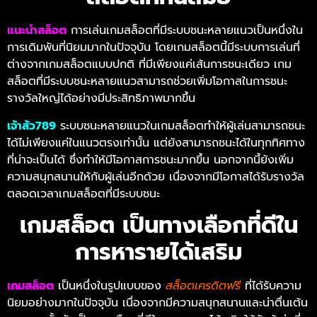
แนะนำสล็อต
การเล่นเกมสล็อตที่มีระบบชนะหลายแนวเป็นหนึ่งใน
การเดิมพันที่นิยมมากในปัจจุบัน โดยเกมสล็อตนี้มีระบบการเล่นที่
ต่างจากเกมสล็อตแบบปกติ ที่มีเพียงแค่เส้นการชนะเดียว เกม
สล็อตที่มีระบบชนะหลายแนวสามารถช่วยเพิ่มโอกาสในการชนะ
รางวัลใหญ่ได้อย่างมีประสิทธิภาพมากขึ้น
เจ้าสัว789
ระบบชนะหลายแนวในเกมสล็อตทำให้ผู้เล่นสามารถชนะ
ได้ไม่เพียงแค่ในแนวตรงเท่านั้น แต่ยังสามารถชนะได้ในทุกทิศทาง
ที่น่าจะเป็นได้ ซึ่งทำให้มีโอกาสการชนะมากขึ้น นอกจากนี้ยังเพิ่ม
ความสนุกสนานให้กับผู้เล่นอีกด้วย เนื่องจากมีโอกาสได้รับรางวัล
ตลอดเวลา
เกมสล็อตที่มีระบบชนะ
เกมสล็อต เป็นทางเลือกที่ดีใน
การหารายได้เสริม
เกมสล็อต
เป็นหนึ่งในรูปแบบของ
สล็อตเครดิตฟรี
ที่ได้รับความ
นิยมอย่างมากในปัจจุบัน เนื่องจากมีความสนุกสนานและน่าตื่นเต้น