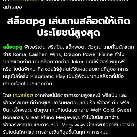
สม่ำเสมอ
สล็อตpg เล่นเกมสล็อตให้เกิด
ประโยชน์สูงสุด
สล็อตpg
ฟีเจอร์เด่น ฟรีสปิน, แจ็คพอต, ตัวคูณ
เกมที่โบนัสแตก
ง่าย
Roma
,
Caishen Wins
,
Dragon Power Flame
ทำไม
โบนัสแตกง่าย เกมสล็อตจากค่าย Joker มักมีฟีเจอร์ หมุนฟรี
หรือ โบนัสพิเศษ ที่จะช่วยให้ผู้เล่นได้รับผลตอบแทนที่สูงจากการ
หมุนไม่กี่ครั้ง
Pragmatic Play
เป็นผู้พัฒนาเกมสล็อตที่มีชื่อ
เสียงเรื่องโบนัสแตกง่าย
โดย
เกมสล็อต
จากค่ายนี้มีอัตราการจ่ายสูงและมี ฟรีสปิน และ
ฟีเจอร์พิเศษ ที่ทำให้ผู้เล่นได้รับผลตอบแทนเร็ว
ฟีเจอร์เด่น ฟรีส
ปิน, แจ็คพอต, ตัวคูณ
เกมที่โบนัสแตกง่าย
Wolf Gold
,
Sweet
Bonanza
,
Great Rhino
Megaways
ทำไมโบนัสแตกง่าย
ฟีเจอร์ฟรีสปิน และการ หมุน Megaways ช่วยเพิ่มโอกาสในการได้
รับโบนัสใหญ่และการจ่ายเงินที่สูงขึ้นในทุก ๆ การหมุน