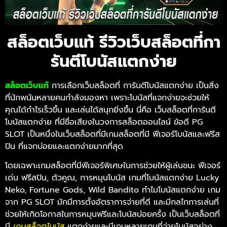
สล็อตเว็บแท้ รีวิวเว็บสล็อตที่กา
รันตีโบนัสแตกง่าย
สล็อตเว็บแท้
การเลือกเว็บสล็อตที่ การันตีโบนัสแตกง่าย เป็นสิ่ง
ที่นักพนันหลายคนกำลังมองหา เพราะโบนัสที่แจกง่ายจะช่วยให้
คุณได้กำไรเร็วขึ้น และเล่นได้สนุกยิ่งขึ้น นี่คือ เว็บสล็อตที่การันตี
โบนัสแตกง่าย ที่มีชื่อเสียงในวงการสล็อตออนไลน์
ข้อดี PG
SLOT เป็นหนึ่งในเว็บสล็อตที่มีเกมสล็อตที่มี ฟีเจอร์โบนัสและฟรีส
ปิน ที่แจกบ่อยและแตกง่ายมากที่สุด
โดยเฉพาะเกมสล็อตที่มีฟีเจอร์พิเศษในการช่วยให้ผู้เล่นชนะ
ฟีเจอร์
เด่น ฟรีสปิน, ตัวคูณ, การหมุนโบนัส
เกมที่โบนัสแตกง่าย
Lucky
Neko
,
Fortune Gods
,
Wild Bandito
ทำไมโบนัสแตกง่าย เกม
จาก PG SLOT มักมีการตั้งอัตราการจ่ายที่ดี และมีกลไกการเล่นที่
ช่วยให้เกิดโอกาสในการหมุนฟรีและโบนัสบ่อยครั้ง
เป็นเว็บสล็อตที่
มี
เกมสล็อตโบนัส
แตกง่ายและมีเกมหลายเกมที่จ่ายโบนัสอย่าง