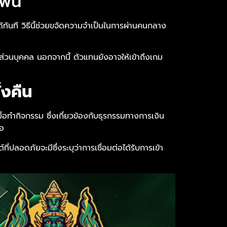
พัน
ด้ทันที วิธีนี้ช่วยขจัดความจำเป็นในการผ่านคนกลาง
าส่วนบุคคล นอกจากนี้ ตัวแทนยังอาจให้เข้าถึงเกม
้งคืน
อทำกิจกรรม ซึ่งเกี่ยวข้องกับธุรกรรมทางการเงิน
ือ
่ปลอดภัยจะมีซึ่งระบุว่าการเชื่อมต่อได้รับการเข้า