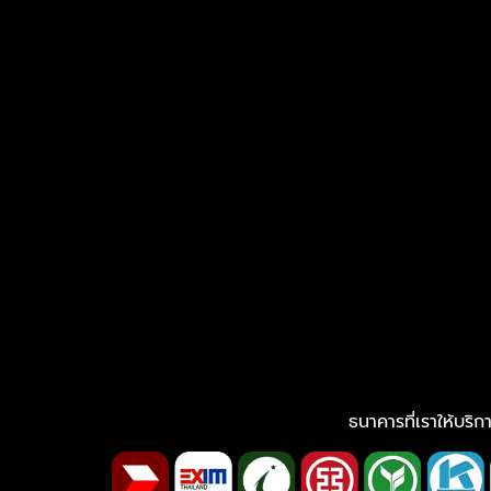
ธนาคารที่เราให้บริก