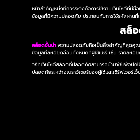
หน้าสำคัญหนึ่งที่ควรระวังคือการใช้งานเว็บไซต์ที่
ข้อมูลที่มีความปลอดภัย ประกอบกับการใช้รหัสผ่านที่แ
สล็อ
สล็อตชั้นนำ
ความปลอดภัยถือเป็นสิ่งสำคัญที่สุดคุณสมบ
ข้อมูลที่ละเอียดอ่อนทั้งหมดที่ผู้ใช้แชร์ เช่น รายล
วิธีที่เว็บไซต์สล็อตที่ปลอดภัยสามารถนำมาใช้เพื่อปก
ปลอดภัยระหว่างเบราว์เซอร์ของผู้ใช้และเซิร์ฟเวอร์เว็