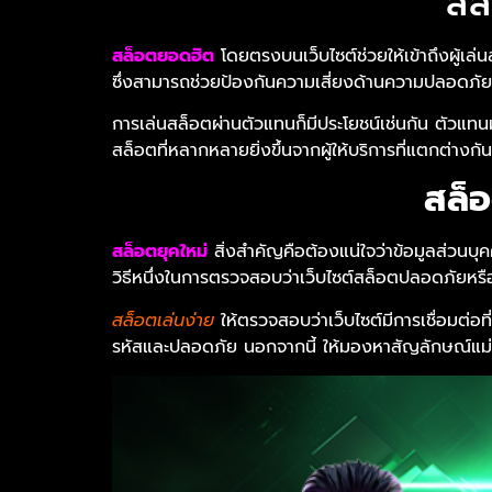
สล
สล็อตยอดฮิต
โดยตรงบนเว็บไซต์ช่วยให้เข้าถึงผู้เล่
ซึ่งสามารถช่วยป้องกันความเสี่ยงด้านความปลอดภัยท
การเล่นสล็อตผ่านตัวแทนก็มีประโยชน์เช่นกัน ตัวแทนม
สล็อตที่หลากหลายยิ่งขึ้นจากผู้ให้บริการที่แตกต่างกัน 
สล็อ
สล็อตยุคใหม่
สิ่งสำคัญคือต้องแน่ใจว่าข้อมูลส่วนบ
วิธีหนึ่งในการตรวจสอบว่าเว็บไซต์สล็อตปลอดภัยหรื
สล็อตเล่นง่าย
ให้ตรวจสอบว่าเว็บไซต์มีการเชื่อมต่อที
รหัสและปลอดภัย นอกจากนี้ ให้มองหาสัญลักษณ์แม่ก