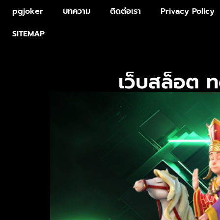
pgjoker
บทความ
ติดต่อเรา
Privacy Policy
SITEMAP
เว็บสล็อต ท