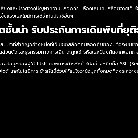
มีชื่อเสียงและปราศจากปัญหาความปลอดภัย เลือกเล่นเกมสล็อตจากเว็บไ
ข็งแรงและไม่มีการใช้ซ้ำกับบัญชีอื่นๆ
ตชั้นนำ รับประกันการเดิมพันที่ยุต
ัติที่สำคัญอย่างหนึ่งที่เว็บไซต์สล็อตที่ปลอดภัยต้องมีคือระบบเข้ารหั
ะเอียดส่วนตัวและธุรกรรมทางการเงิน จะถูกเข้ารหัสและป้องกันจากแฮกเก
ป้องข้อมูลของผู้ใช้ โปรโตคอลการเข้ารหัสทั่วไปอย่างหนึ่งคือ SSL (S
บไซต์ เทคโนโลยีการเข้ารหัสนี้ช่วยให้แน่ใจว่าข้อมูลทั้งหมดที่ส่งระหว