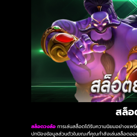
สล็อ
สล็อตวงล้อ
การเล่นสล็อตได้รับความนิยมอย่างแพ
ปกป้องข้อมูลส่วนตัวในขณะที่คุณกำลังเล่นสล็อตออ