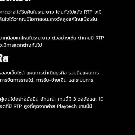
ี่คาดว่าจะได้รับคืนในระยะยาว โดยทั่วไปแล้ว RTP จะมี
ินใจได้ว่าคุณมีโอกาสชนะรางวัลสูงแค่ไหนเมื่อเล่น
ล่นมากน้อยแค่ไหนในระยะยาว ตัวอย่างเช่น ถ้าเกมมี RTP
จจะมีการแตกต่างกันไป
ใส
หารของเว็บไซต์
แผนการดำเนินธุรกิจ รวมถึงแผนการ
การจัดการรายได้, การรับ-จ่ายเงิน และระบบการ
้เล่นได้อย่างยั่งยืน
ลักษณะ เกมนี้มี 3 วงล้อและ 10
อตที่มี RTP สูงที่สุดจากค่าย Playtech เกมนี้มี