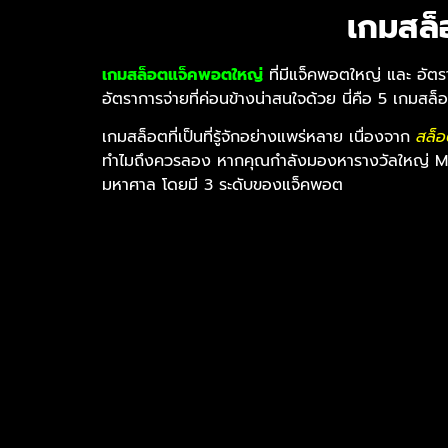
เกมสล็
เกมสล็อตแจ็คพอตใหญ่
ที่มีแจ็คพอตใหญ่ และ อัตร
อัตราการจ่ายที่ค่อนข้างน่าสนใจด้วย นี่คือ 5 เกม
เกมสล็อตที่เป็นที่รู้จักอย่างแพร่หลาย เนื่องจาก
สล็
ทำไมถึงควรลอง หากคุณกำลังมองหารางวัลใหญ่ Mega 
มหาศาล โดยมี 3 ระดับของแจ็คพอต