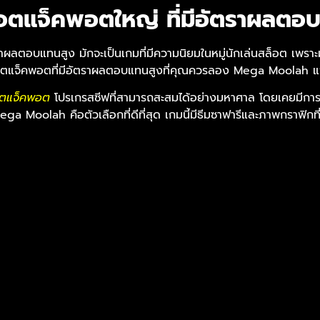
อตแจ็คพอตใหญ่ ที่มีอัตราผลตอ
าผลตอบแทนสูง มักจะเป็นเกมที่มีความนิยมในหมู่นักเล่นสล็อต เพราะม
สล็อตแจ็คพอตที่มีอัตราผลตอบแทนสูงที่คุณควรลอง
Mega Moolah
แ
อตแจ็คพอต
โปรเกรสซีฟที่สามารถสะสมได้อย่างมหาศาล โดยเคยมีการ
Moolah คือตัวเลือกที่ดีที่สุด เกมนี้มีธีมซาฟารีและภาพกราฟิกท