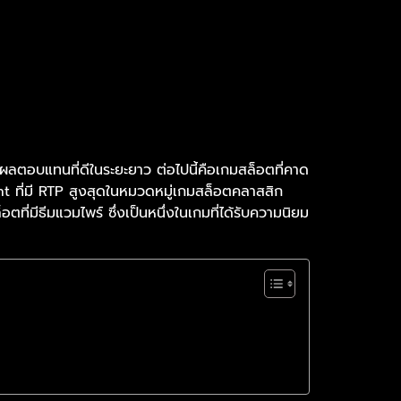
ับผลตอบแทนที่ดีในระยะยาว ต่อไปนี้คือเกมสล็อตที่คาด
ที่มี RTP สูงสุดในหมวดหมู่เกมสล็อตคลาสสิก
ตที่มีธีมแวมไพร์ ซึ่งเป็นหนึ่งในเกมที่ได้รับความนิยม