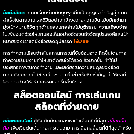
ข้อดีสล็อต
ความเรียบง่ายมักถูกพูดถึงเป็นกุญแจสำคัญสู่ความ
สำเร็จในสายงานและชีวิตอย่างกว้างขวางความขัดแย้งมักเข้ามา
มุ่งเป้าหมายชีวิตทุกด้านของเราอย่างไม่ยุติธรรม ความเรียบง่าย
ไม่เพียงแต่ช่วยให้เรามองเห็นอย่างชัดเจนถึงวัตถุประสงค์และเป้า
หมายของเราแต่ยังช่วยลดอุปสรรค
hit789
การทำความเรียบง่ายในสถานการณ์ที่ซับซ้อนอาจเกิดขึ้นโดยการ
ทำความเรียบง่ายทำให้เราตัดสินใจได้รวดเร็วมากขึ้น ทำให้มี
ประสิทธิภาพในการทำงาน และเสถียรในความสมดุลของชีวิต
ความเรียบง่ายทำให้เรามีเวลามากขึ้นสำหรับสิ่งสำคัญ ทำให้เรามี
โอกาสกว้างให้สร้างสรรค์และเริ่มสิ่งใหม่ๆ
สล็อตออนไลน์ การเล่นเกม
สล็อตที่ง่ายดาย
สล็อตออนไลน์
ผู้เริ่มต้นมักจะมองหาตัวเลือกที่ดีที่สุด
สล็อตมือ
ถือ
เพื่อเริ่มต้นเส้นทางการเล่นเกม การเลือกสล็อตที่ดีที่สุดสำหรับ