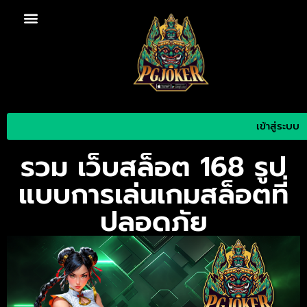
Privacy Policy
เข้าสู่ระบบ
รวม เว็บสล็อต 168 รูป
แบบการเล่นเกมสล็อตที่
ปลอดภัย