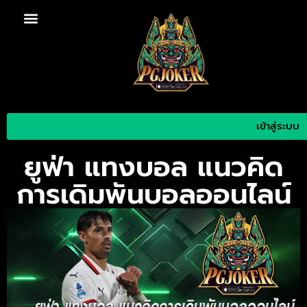
Privacy Policy
เข้าสู่ระบบ
ยูฟ่า แทงบอล แนวคิด
การเดิมพันบอลออนไลน์